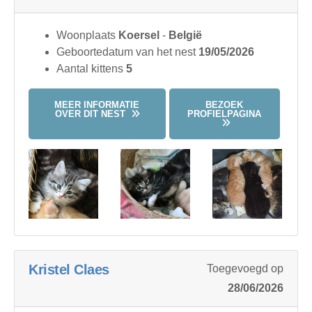
Woonplaats
Koersel
-
België
Geboortedatum van het nest
19/05/2026
Aantal kittens
5
MEER INFORMATIE
BEZOEK
OVER DIT NEST
PROFIELPAGINA
Kristel Claes
Toegevoegd op
28/06/2026