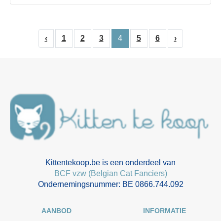
‹
1
2
3
4
5
6
›
Kittentekoop.be is een onderdeel van
BCF vzw (Belgian Cat Fanciers)
Ondernemingsnummer: BE 0866.744.092
AANBOD
INFORMATIE