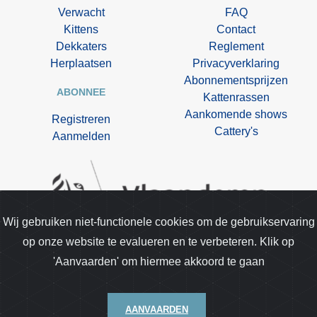
Verwacht
FAQ
Kittens
Contact
Dekkaters
Reglement
Herplaatsen
Privacyverklaring
Abonnementsprijzen
ABONNEE
Kattenrassen
Aankomende shows
Registreren
Cattery's
Aanmelden
Wij gebruiken niet-functionele cookies om de gebruikservaring
op onze website te evalueren en te verbeteren. Klik op
Kittentekoop.be is opgenomen in de lijst van
'Aanvaarden' om hiermee akkoord te gaan
gespecialiseerde media van de dienst dierenwelzijn.
AANVAARDEN