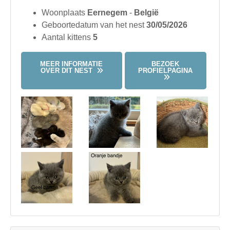
Woonplaats
Eernegem
-
België
Geboortedatum van het nest
30/05/2026
Aantal kittens
5
MEER INFORMATIE
BEZOEK
OVER DIT NEST
PROFIELPAGINA