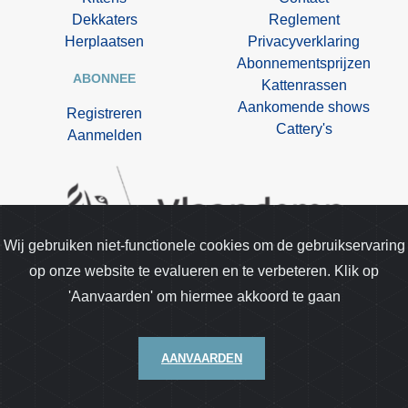
Dekkaters
Reglement
Herplaatsen
Privacyverklaring
Abonnementsprijzen
ABONNEE
Kattenrassen
Aankomende shows
Registreren
Cattery's
Aanmelden
Wij gebruiken niet-functionele cookies om de gebruikservaring
op onze website te evalueren en te verbeteren. Klik op
Kittentekoop.be is opgenomen in de lijst van
'Aanvaarden' om hiermee akkoord te gaan
gespecialiseerde media van de dienst dierenwelzijn.
AANVAARDEN
© 2026 Kitten te koop | webdesign door
AlfaNet BV