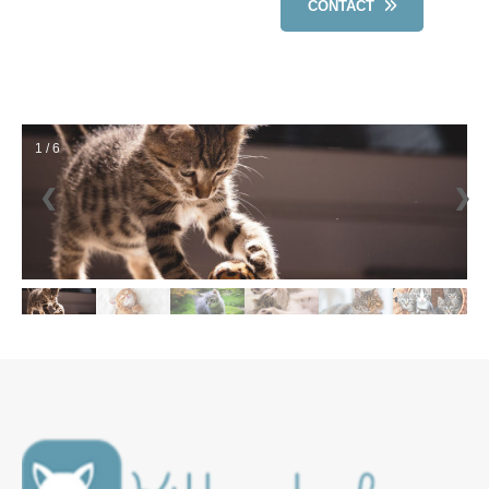
CONTACT
1 / 6
❮
❯