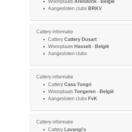
Woonplaats
Arendonk
-
België
Aangesloten clubs
BRKV
Cattery informatie
Cattery
Cattery Dusart
Woonplaats
Hasselt
-
België
Aangesloten clubs
Cattery informatie
Cattery
Casa Tungri
Woonplaats
Tongeren
-
België
Aangesloten clubs
FvK
Cattery informatie
Cattery
Lavangi's