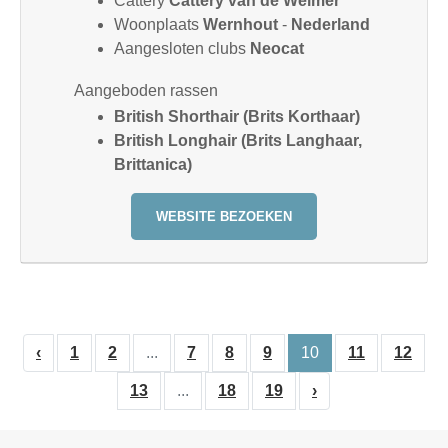
Cattery
Cattery van de Weimer
Woonplaats
Wernhout
-
Nederland
Aangesloten clubs
Neocat
Aangeboden rassen
British Shorthair (Brits Korthaar)
British Longhair (Brits Langhaar,
Brittanica)
WEBSITE BEZOEKEN
‹
1
2
...
7
8
9
10
11
12
13
...
18
19
›