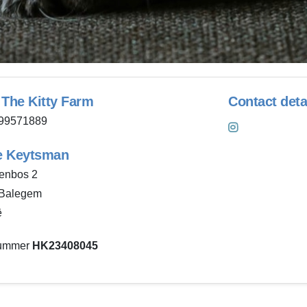
The Kitty Farm
Contact deta
99571889
e Keytsman
enbos 2
 Balegem
ë
ummer
HK23408045