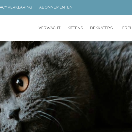
VACYVERKLARING
ABONNEMENTEN
VERWACHT
KITTENS
DEKKATERS
HERP