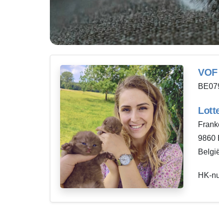
VOF 
BE07
Lott
Frank
9860
Belgi
HK-n