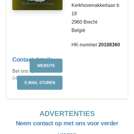
Kerkhovenakkerlaan b
18
2960 Brecht
België
HK-nummer
20108360
Contact details
WEBSITE
Bel ons op
0473466598
E-MAIL STUREN
ADVERTENTIES
Neem contact op met ons voor verder