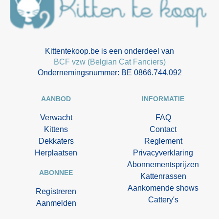
Kittentekoop.be is een onderdeel van
BCF vzw (Belgian Cat Fanciers)
Ondernemingsnummer: BE 0866.744.092
AANBOD
INFORMATIE
Verwacht
FAQ
Kittens
Contact
Dekkaters
Reglement
Herplaatsen
Privacyverklaring
Abonnementsprijzen
ABONNEE
Kattenrassen
Aankomende shows
Registreren
Cattery's
Aanmelden