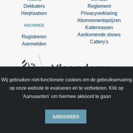
Dekkaters
Reglement
Herplaatsen
Privacyverklaring
Abonnementsprijzen
ABONNEE
Kattenrassen
Aankomende shows
Registreren
Cattery's
Aanmelden
Wij gebruiken niet-functionele cookies om de gebruikservaring
op onze website te evalueren en te verbeteren. Klik op
Kittentekoop.be is opgenomen in de lijst van
'Aanvaarden' om hiermee akkoord te gaan
gespecialiseerde media van de dienst dierenwelzijn.
AANVAARDEN
© 2026 Kitten te koop | webdesign door
AlfaNet BV