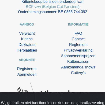
Kittentekoop.be is een onderdeel van
BCF vzw (Belgian Cat Fanciers)
Ondernemingsnummer: BE 0866.744.092
AANBOD
INFORMATIE
Verwacht
FAQ
Kittens
Contact
Dekkaters
Reglement
Herplaatsen
Privacyverklaring
Abonnementsprijzen
ABONNEE
Kattenrassen
Aankomende shows
Registreren
Cattery's
Aanmelden
Wij gebruiken niet-functionele cookies om de gebruikservaring