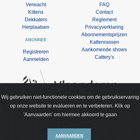
Verwacht
FAQ
Kittens
Contact
Dekkaters
Reglement
Herplaatsen
Privacyverklaring
Abonnementsprijzen
ABONNEE
Kattenrassen
Aankomende shows
Registreren
Cattery's
Aanmelden
Wij gebruiken niet-functionele cookies om de gebruikservaring
op onze website te evalueren en te verbeteren. Klik op
Kittentekoop.be is opgenomen in de lijst van
'Aanvaarden' om hiermee akkoord te gaan
gespecialiseerde media van de dienst dierenwelzijn.
AANVAARDEN