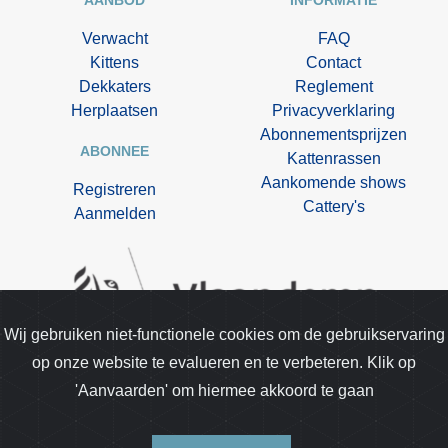
Verwacht
FAQ
Kittens
Contact
Dekkaters
Reglement
Herplaatsen
Privacyverklaring
Abonnementsprijzen
ABONNEE
Kattenrassen
Aankomende shows
Registreren
Cattery's
Aanmelden
Wij gebruiken niet-functionele cookies om de gebruikservaring
op onze website te evalueren en te verbeteren. Klik op
Kittentekoop.be is opgenomen in de lijst van
'Aanvaarden' om hiermee akkoord te gaan
gespecialiseerde media van de dienst dierenwelzijn.