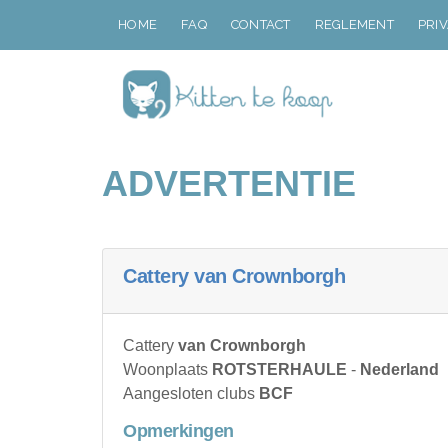
HOME
FAQ
CONTACT
REGLEMENT
PRI
ADVERTENTIE
Cattery van Crownborgh
Cattery
van Crownborgh
Woonplaats
ROTSTERHAULE
-
Nederland
Aangesloten clubs
BCF
Opmerkingen