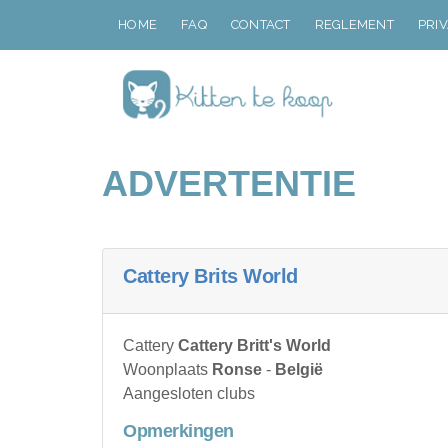
HOME
FAQ
CONTACT
REGLEMENT
PRI
ADVERTENTIE
Cattery Brits World
Cattery
Cattery Britt's World
Woonplaats
Ronse
-
België
Aangesloten clubs
Opmerkingen