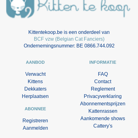
Kittentekoop.be is een onderdeel van
BCF vzw (Belgian Cat Fanciers)
Ondernemingsnummer: BE 0866.744.092
AANBOD
INFORMATIE
Verwacht
FAQ
Kittens
Contact
Dekkaters
Reglement
Herplaatsen
Privacyverklaring
Abonnementsprijzen
ABONNEE
Kattenrassen
Aankomende shows
Registreren
Cattery's
Aanmelden