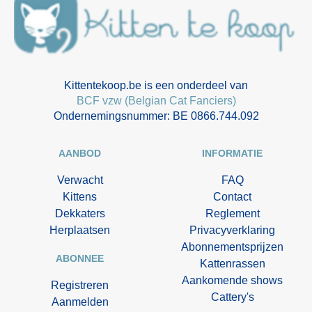
Kittentekoop.be is een onderdeel van
BCF vzw (Belgian Cat Fanciers)
Ondernemingsnummer: BE 0866.744.092
AANBOD
INFORMATIE
Verwacht
FAQ
Kittens
Contact
Dekkaters
Reglement
Herplaatsen
Privacyverklaring
Abonnementsprijzen
ABONNEE
Kattenrassen
Aankomende shows
Registreren
Cattery's
Aanmelden