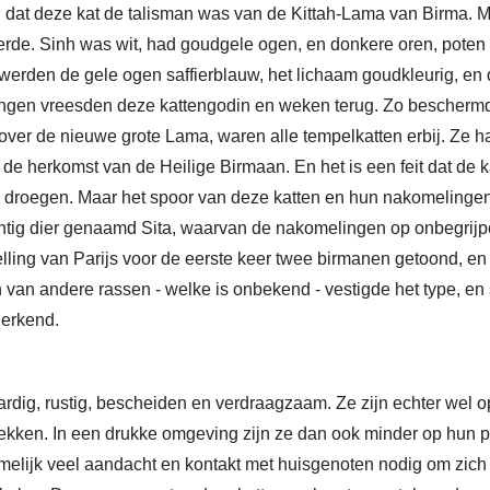
 dat deze kat de talisman was van de Kittah-Lama van Birma. M
erde. Sinh was wit, had goudgele ogen, en donkere oren, poten 
lots werden de gele ogen saffierblauw, het lichaam goudkleurig, e
ingen vreesden deze kattengodin en weken terug. Zo beschermd
ver de nieuwe grote Lama, waren alle tempelkatten erbij. Ze ha
de herkomst van de Heilige Birmaan. En het is een feit dat de k
h droegen. Maar het spoor van deze katten en hun nakomelinge
ig dier genaamd Sita, waarvan de nakomelingen op onbegrijpel
ing van Parijs voor de eerste keer twee birmanen getoond, en no
n van andere rassen - welke is onbekend - vestigde het type, en
 erkend.
rdig, rustig, bescheiden en verdraagzaam. Ze zijn echter wel o
trekken. In een drukke omgeving zijn ze dan ook minder op hun 
melijk veel aandacht en kontakt met huisgenoten nodig om zich