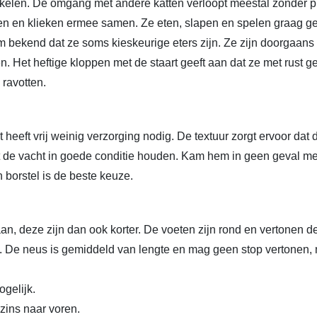
ikkelen. De omgang met andere katten verloopt meestal zonde
en en klieken ermee samen. Ze eten, slapen en spelen graag 
bekend dat ze soms kieskeurige eters zijn. Ze zijn doorgaans ni
en. Het heftige kloppen met de staart geeft aan dat ze met rust 
 ravotten.
heeft vrij weinig verzorging nodig. De textuur zorgt ervoor dat d
t de vacht in goede conditie houden. Kam hem in geen geval m
 borstel is de beste keuze.
an, deze zijn dan ook korter. De voeten zijn rond en vertonen d
 De neus is gemiddeld van lengte en mag geen stop vertonen, m
ogelijk.
zins naar voren.