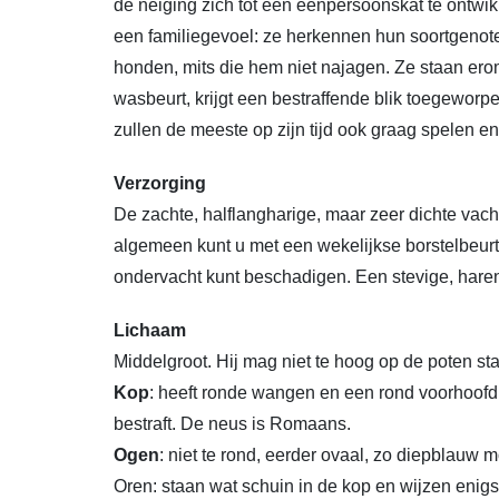
de neiging zich tot een eenpersoonskat te ontw
een familiegevoel: ze herkennen hun soortgenot
honden, mits die hem niet najagen. Ze staan erom 
wasbeurt, krijgt een bestraffende blik toegeworp
zullen de meeste op zijn tijd ook graag spelen en
Verzorging
De zachte, halflangharige, maar zeer dichte vacht 
algemeen kunt u met een wekelijkse borstelbeur
ondervacht kunt beschadigen. Een stevige, haren
Lichaam
Middelgroot. Hij mag niet te hoog op de poten sta
Kop
: heeft ronde wangen en een rond voorhoofd.
bestraft. De neus is Romaans.
Ogen
: niet te rond, eerder ovaal, zo diepblauw m
Oren: staan wat schuin in de kop en wijzen enigs